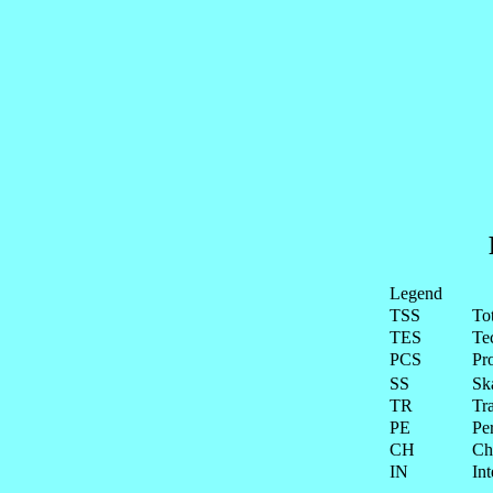
Legend
TSS
To
TES
Te
PCS
Pr
SS
Ska
TR
Tra
PE
Pe
CH
Ch
IN
Int